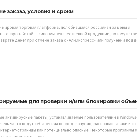
не заказа, условия и сроки
 — мировая торговая платформа, полюбившаяся россиянам за цены и
т товаров. Китай — синоним некачественной продукции, потому вста
озврате денег при отмене заказа с «АлиЭкспресс» или получении под
орируемые для проверки и/или блокировки объе
е антивирусные пакеты, устанавливаемые пользователями в Windows
очень часто ведут себя весьма непредсказуемо, распознавая какие-то
интернет-страницы как потенциально опасные. Некоторые программы 
ься как нежелательное …