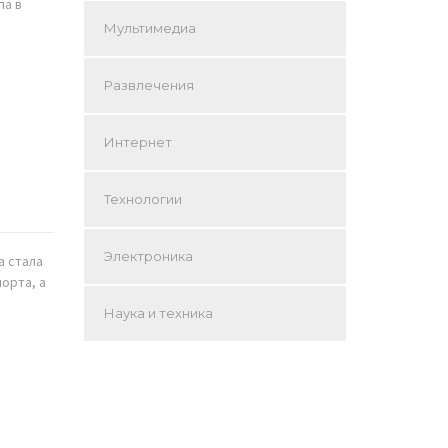
па в
Мультимедиа
Развлечения
Интернет
Технологии
Электроника
а стала
орта, а
Наука и техника