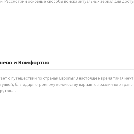
й. Рассмотрим основные способы поиска актуальных зеркал для досту
ешево и Комфортно
тает о путешествии по странам Европы? В настоящее время такая мечт
тупной, благодаря огромному количеству вариантов различного трансп
шрутов.…