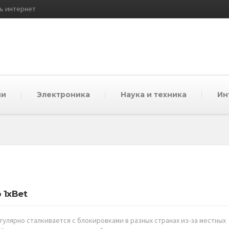
ть интернет
ии
Электроника
Наука и техника
Ин
 1xBet
егулярно сталкивается с блокировками в разных странах из-за местных