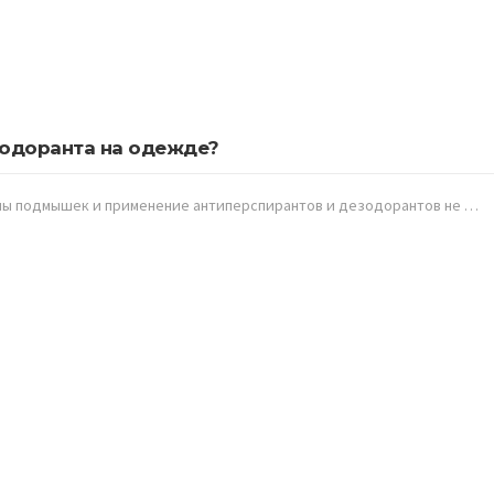
езодоранта на одежде?
ны подмышек и применение антиперспирантов и дезодорантов не …