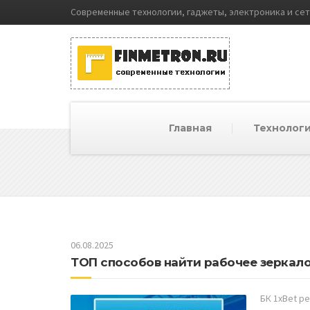
Современные технологии, гаджеты, электроника и се
Главная
Технолог
06.08.2025
ТОП способов найти рабочее зеркало
БК 1xBet р