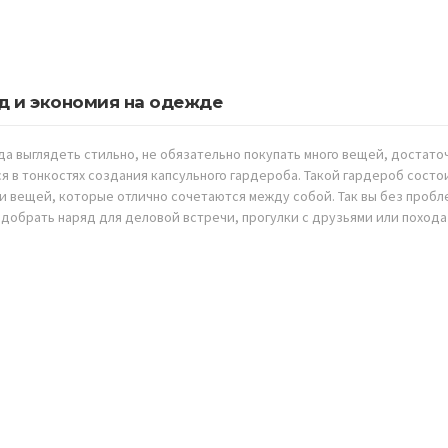
д и экономия на одежде
да выглядеть стильно, не обязательно покупать много вещей, достато
я в тонкостях создания капсульного гардероба. Такой гардероб состо
и вещей, которые отлично сочетаются между собой. Так вы без пробл
добрать наряд для деловой встречи, прогулки с друзьями или похода 