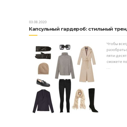
03.08.2020
Капсульный гардероб: стильный трен
Чтобы всег
разобратьс
пяти-десят
сможете по
…