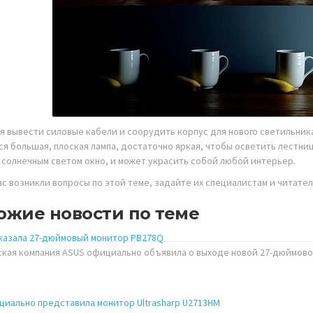
я вывести силовые кабели и соорудить корпус для нового светильника
ся большая, плоская лампа, достаточно яркая, чтобы осветить лестниц
 солнечным светом окно, и может украсить собой любой интерьер.
вас возникли вопросы по этой теме, задайте их специалистам и читате
ожие новости по теме
казала 27-дюймовый монитор PB278Q
ская компания ASUS официально объявила о выходе новой 27-дюймово
ициально представила монитор Ultrasharp U2713HM