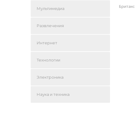
Британс
Мультимедиа
Развлечения
Интернет
Технологии
Электроника
Наука и техника