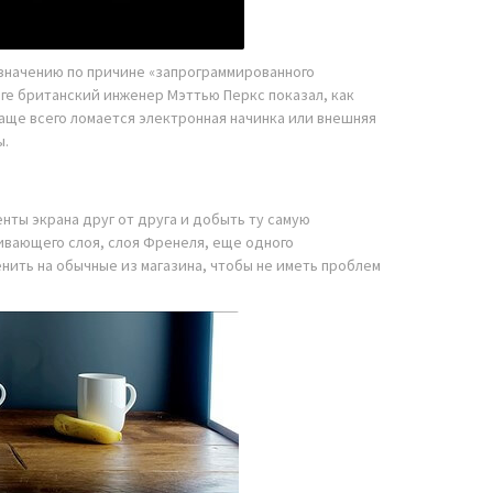
азначению по причине «запрограммированного
логе британский инженер Мэттью Перкс показал, как
 чаще всего ломается электронная начинка или внешняя
ы.
нты экрана друг от друга и добыть ту самую
ивающего слоя, слоя Френеля, еще одного
нить на обычные из магазина, чтобы не иметь проблем