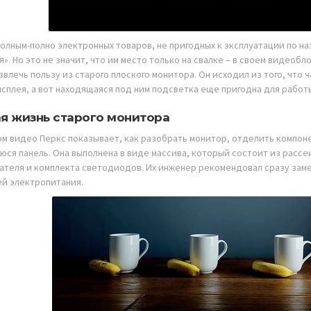
полным-полно электронных товаров, не пригодных к эксплуатации по н
». Но это не значит, что им место только на свалке – в своем видеоб
звлечь пользу из старого плоского монитора. Он исходил из того, что
исплея, а вот находящаяся под ним подсветка еще пригодна для работ
я жизнь старого монитора
ом видео Перкс показывает, как разобрать монитор, отделить компоне
юся панель. Она выполнена в виде массива, который состоит из рассе
ателя и комплекта светодиодов. Их инженер рекомендовал сразу заме
ей электропитания.