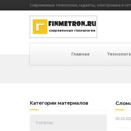
Современные технологии, гаджеты, электроника и се
Главная
Технолог
Категории материалов
Слома
03.10.20
ЛайфХак