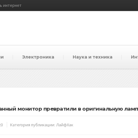
ть интернет
ии
Электроника
Наука и техника
Ин
нный монитор превратили в оригинальную ламп
20
Категория публикации:
ЛайфХак