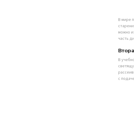
В мире 
старения
можно и
часть д
Втора
В учебн
светящу
рассеив
с подач