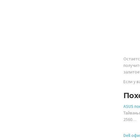
Остаетс
получит
залитое
Если у 
Пох
ASUS по
Тайвань
2560…
Dell оф