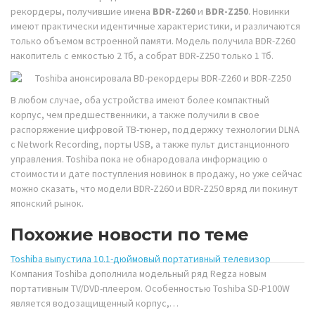
рекордеры, получившие имена
BDR-Z260
и
BDR-Z250
. Новинки
имеют практически идентичные характеристики, и различаются
только объемом встроенной памяти. Модель получила BDR-Z260
накопитель с емкостью 2 Тб, а собрат BDR-Z250 только 1 Тб.
В любом случае, оба устройства имеют более компактный
корпус, чем предшественники, а также получили в свое
распоряжение цифровой ТВ-тюнер, поддержку технологии DLNA
с Network Recording, порты USB, а также пульт дистанционного
управления. Toshiba пока не обнародовала информацию о
стоимости и дате поступления новинок в продажу, но уже сейчас
можно сказать, что модели BDR-Z260 и BDR-Z250 вряд ли покинут
японский рынок.
Похожие новости по теме
Toshiba выпустила 10.1-дюймовый портативный телевизор
Компания Toshiba дополнила модельный ряд Regza новым
портативным TV/DVD-плеером. Особенностью Toshiba SD-P100W
является водозащищенный корпус,…