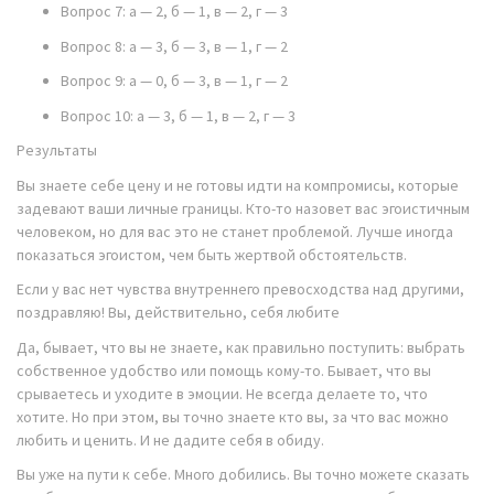
Вопрос 7: a — 2, б — 1, в — 2, г — 3
Вопрос 8: a — 3, б — 3, в — 1, г — 2
Вопрос 9: a — 0, б — 3, в — 1, г — 2
Вопрос 10: a — 3, б — 1, в — 2, г — 3
Результаты
Вы знаете себе цену и не готовы идти на компромисы, которые
задевают ваши личные границы. Кто-то назовет вас эгоистичным
человеком, но для вас это не станет проблемой. Лучше иногда
показаться эгоистом, чем быть жертвой обстоятельств.
Если у вас нет чувства внутреннего превосходства над другими,
поздравляю! Вы, действительно, себя любите
Да, бывает, что вы не знаете, как правильно поступить: выбрать
собственное удобство или помощь кому-то. Бывает, что вы
срываетесь и уходите в эмоции. Не всегда делаете то, что
хотите. Но при этом, вы точно знаете кто вы, за что вас можно
любить и ценить. И не дадите себя в обиду.
Вы уже на пути к себе. Много добились. Вы точно можете сказать