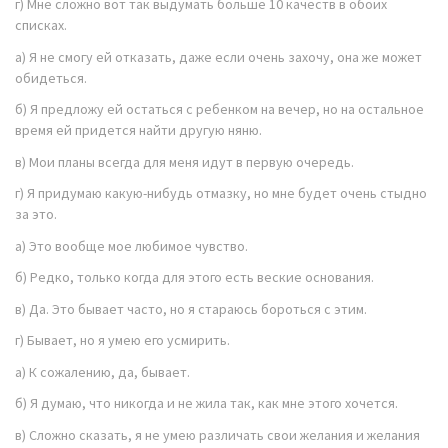
г) Мне сложно вот так выдумать больше 10 качеств в обоих
списках.
а) Я не смогу ей отказать, даже если очень захочу, она же может
обидеться.
б) Я предложу ей остаться с ребенком на вечер, но на остальное
время ей придется найти другую няню.
в) Мои планы всегда для меня идут в первую очередь.
г) Я придумаю какую-нибудь отмазку, но мне будет очень стыдно
за это.
а) Это вообще мое любимое чувство.
б) Редко, только когда для этого есть веские основания.
в) Да. Это бывает часто, но я стараюсь бороться с этим.
г) Бывает, но я умею его усмирить.
а) К сожалению, да, бывает.
б) Я думаю, что никогда и не жила так, как мне этого хочется.
в) Сложно сказать, я не умею различать свои желания и желания