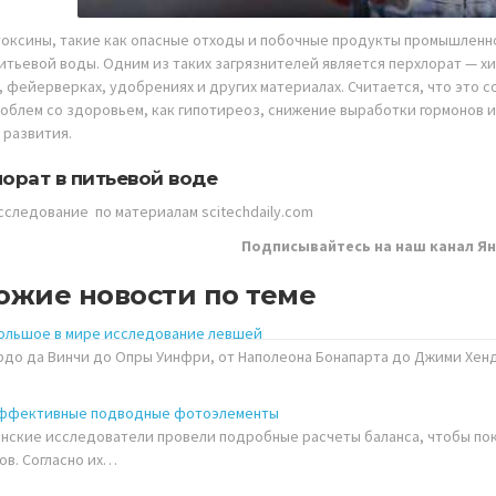
токсины, такие как опасные отходы и побочные продукты промышленн
итьевой воды. Одним из таких загрязнителей является перхлорат — х
, фейерверках, удобрениях и других материалах. Считается, что это
роблем со здоровьем, как гипотиреоз, снижение выработки гормонов 
 развития.
орат в питьевой воде
сследование по материалам scitechdaily.com
Подписывайтесь на наш канал Ян
ожие новости по теме
ольшое в мире исследование левшей
рдо да Винчи до Опры Уинфри, от Наполеона Бонапарта до Джими Хе
ффективные подводные фотоэлементы
нские исследователи провели подробные расчеты баланса, чтобы по
ов. Согласно их…