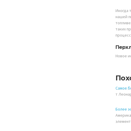
Иногда 
нашей п
топливе
таких п
процесс
Перхл
Новое и
Пох
Самое б
т Леона
Более э
Америка
элемент