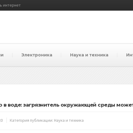
ть интернет
ии
Электроника
Наука и техника
Ин
о в воде: загрязнитель окружающей среды може
20
Категория публикации:
Наука и техника