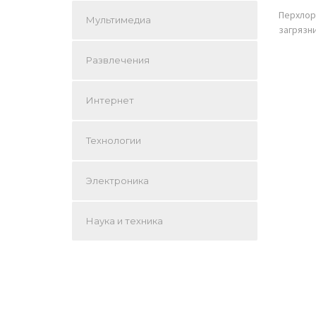
Перхлор
Мультимедиа
загрязн
Развлечения
Интернет
Технологии
Электроника
Наука и техника