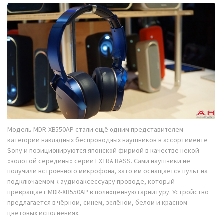
Модель MDR-XB550AP стали ещё одним представителем
категории накладных беспроводных наушников в ассортименте
Sony и позиционируются японской фирмой в качестве некой
«золотой середины» серии EXTRA BASS. Сами наушники не
получили встроенного микрофона, зато им оснащается пульт на
подключаемом к аудиоаксессуару проводе, который
превращает MDR-XB550AP в полноценную гарнитуру. Устройство
предлагается в чёрном, синем, зелёном, белом и красном
цветовых исполнениях.