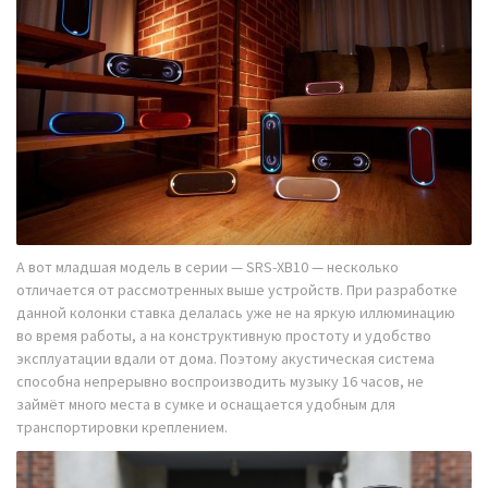
А вот младшая модель в серии — SRS-XB10 — несколько
отличается от рассмотренных выше устройств. При разработке
данной колонки ставка делалась уже не на яркую иллюминацию
во время работы, а на конструктивную простоту и удобство
эксплуатации вдали от дома. Поэтому акустическая система
способна непрерывно воспроизводить музыку 16 часов, не
займёт много места в сумке и оснащается удобным для
транспортировки креплением.