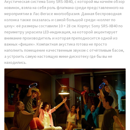
Акустическая система Sony SRS-XB40, с которой мы начнём обзор
новинок, взяла на себя роль флагмана среди представленного на
мероприятии в Лас-Вегасе многообразия. Данная беспроводная
колонка также оказалась и самой большой среди «коллег по
цеху»: её размеры составили 10 × 28 см. Корпус Sony SRS-XB40 по
периметру украсила LED-индикация, на которой акцентирует
внимание производитель и которая преподносится одной из
важных «фишек». Компактная акустика готова не просто
наполнить помещение качественным звуком с отчётливым басом,
а устроить самую настоящую мини-дискотеку где бы вы не
находились.