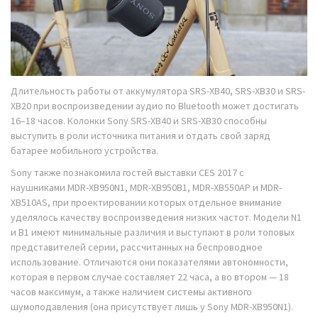
Длительность работы от аккумулятора SRS-XB40, SRS-XB30 и SRS-
XB20 при воспроизведении аудио по Bluetooth может достигать
16–18 часов. Колонки Sony SRS-XB40 и SRS-XB30 способны
выступить в роли источника питания и отдать свой заряд
батарее мобильного устройства.
Sony также познакомила гостей выставки CES 2017 с
наушниками MDR-XB950N1, MDR-XB950B1, MDR-XB550AP и MDR-
XB510AS, при проектировании которых отдельное внимание
уделялось качеству воспроизведения низких частот. Модели N1
и B1 имеют минимальные различия и выступают в роли топовых
представителей серии, рассчитанных на беспроводное
использование. Отличаются они показателями автономности,
которая в первом случае составляет 22 часа, а во втором — 18
часов максимум, а также наличием системы активного
шумоподавления (она присутствует лишь у Sony MDR-XB950N1).